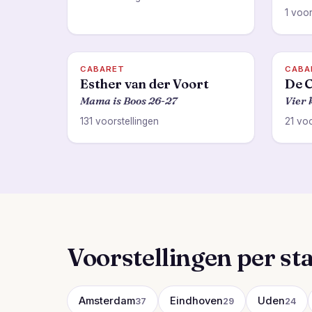
1 voor
CABARET
CABA
Esther van der Voort
De C
Mama is Boos 26-27
Vier 
131 voorstellingen
21 voo
Voorstellingen per st
Amsterdam
Eindhoven
Uden
37
29
24