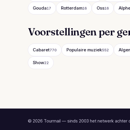
Gouda
Rotterdam
Oss
Alphe
17
16
16
Voorstellingen per ge
Cabaret
Populaire muziek
Alge
770
552
Show
22
© 2026 Tourmail — sinds 2003 het netwerk achter 