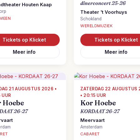
dinerconcert 25-26
ndtheater Houten Kaap
orp
Theater 't Voorhuys
MEEN
Schokland
WERELDMUZIEK
Tickets op Klicket
Tickets op Klicket
Meer info
Meer info
DAG 21 AUGUSTUS 2026 •
ZATERDAG 22 AUGUSTUS 
5 UUR
• 20:15 UUR
r Hoebe
Kor Hoebe
DAAT 26-27
KORDAAT 26-27
vaart
Meervaart
erdam
Amsterdam
RET
CABARET