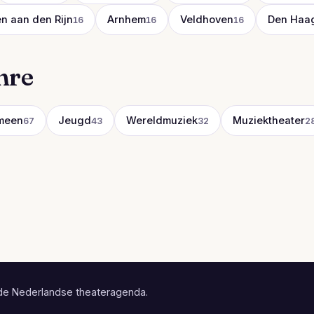
n aan den Rijn
Arnhem
Veldhoven
Den Haa
16
16
16
nre
meen
Jeugd
Wereldmuziek
Muziektheater
67
43
32
2
de Nederlandse theateragenda.