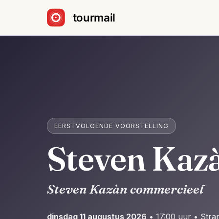
Sla navigatie over
EERSTVOLGENDE VOORSTELLING
Steven Kaz
Steven Kazàn commercieel
dinsdag 11 augustus 2026
• 17:00 uur • Str