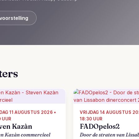
voorstelling
ters
DAG 11 AUGUSTUS 2026 •
VRIJDAG 14 AUGUSTUS 20
0 UUR
18:30 UUR
ven Kazàn
FADOpelos2
en Kazàn commercieel
Door de straten van Lissa