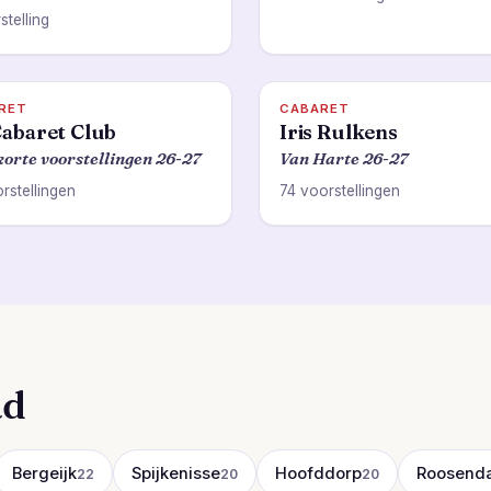
stelling
RET
CABARET
abaret Club
Iris Rulkens
korte voorstellingen 26-27
Van Harte 26-27
rstellingen
74 voorstellingen
ad
Bergeijk
Spijkenisse
Hoofddorp
Roosenda
22
20
20