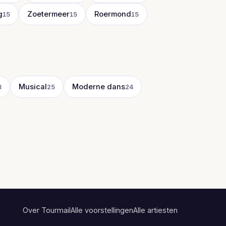
g
Zoetermeer
Roermond
15
15
15
Musical
Moderne dans
8
25
24
Over Tourmail
Alle voorstellingen
Alle artiesten