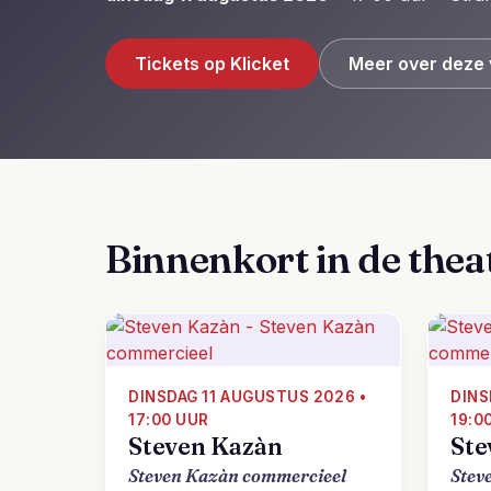
Tickets op Klicket
Meer over deze 
Binnenkort in de thea
DINSDAG 11 AUGUSTUS 2026 •
DINS
17:00 UUR
19:0
Steven Kazàn
Ste
Steven Kazàn commercieel
Stev