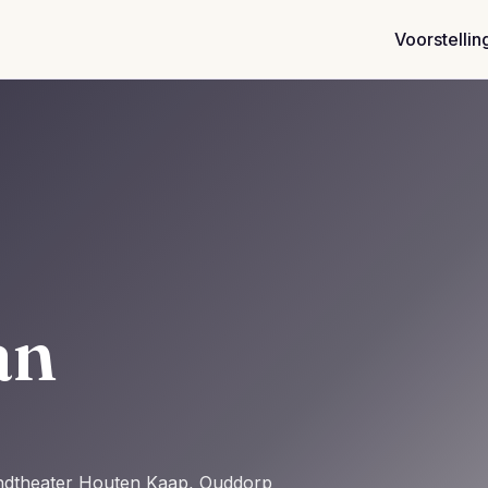
Voorstellin
àn
andtheater Houten Kaap, Ouddorp