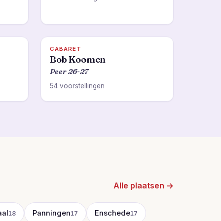
CABARET
Bob Koomen
Peer 26-27
54 voorstellingen
Alle plaatsen →
al
Panningen
Enschede
18
17
17