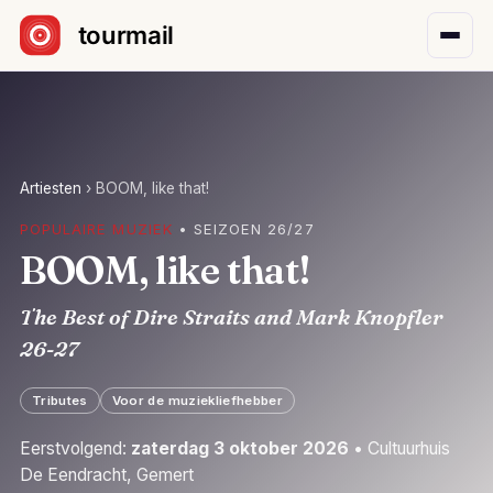
Sla navigatie over
Artiesten
›
BOOM, like that!
POPULAIRE MUZIEK
• SEIZOEN 26/27
BOOM, like that!
The Best of Dire Straits and Mark Knopfler
26-27
Tributes
Voor de muziekliefhebber
Eerstvolgend:
zaterdag 3 oktober 2026
• Cultuurhuis
De Eendracht, Gemert