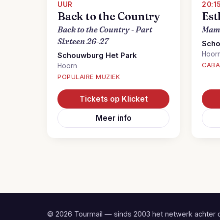
UUR
20:1
Back to the Country
Est
Back to the Country - Part
Mama
Sixteen 26-27
Scho
Hoor
Schouwburg Het Park
CABA
Hoorn
POPULAIRE MUZIEK
Tickets op Klicket
Meer info
© 2026 Tourmail — sinds 2003 het netwerk achter 