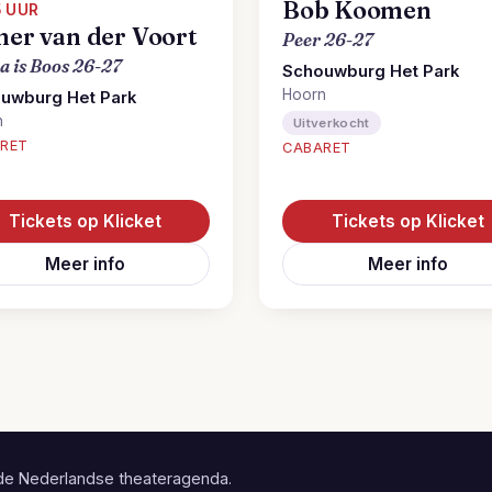
Bob Koomen
5 UUR
her van der Voort
Peer 26-27
 is Boos 26-27
Schouwburg Het Park
Hoorn
uwburg Het Park
n
Uitverkocht
RET
CABARET
Tickets op Klicket
Tickets op Klicket
Meer info
Meer info
de Nederlandse theateragenda.