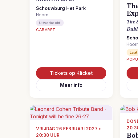
The
Schouwburg Het Park
Exp
Hoorn
The S
Uitverkocht
Dubl
CABARET
Scho
Hoor
Laat
POPU
Tickets op Klicket
Meer info
DOND
20:3
VRIJDAG 26 FEBRUARI 2027 •
Bo
20:30 UUR