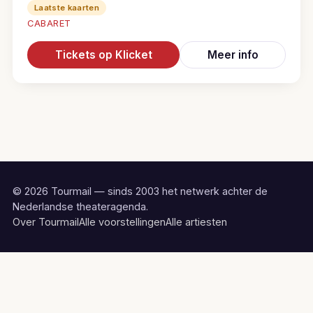
Laatste kaarten
CABARET
Tickets op Klicket
Meer info
© 2026 Tourmail — sinds 2003 het netwerk achter de
Nederlandse theateragenda.
Over Tourmail
Alle voorstellingen
Alle artiesten