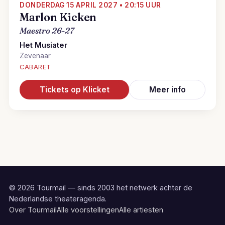
DONDERDAG 15 APRIL 2027 • 20:15 UUR
Marlon Kicken
Maestro 26-27
Het Musiater
Zevenaar
CABARET
Tickets op Klicket
Meer info
© 2026 Tourmail — sinds 2003 het netwerk achter de
Nederlandse theateragenda.
Over Tourmail
Alle voorstellingen
Alle artiesten