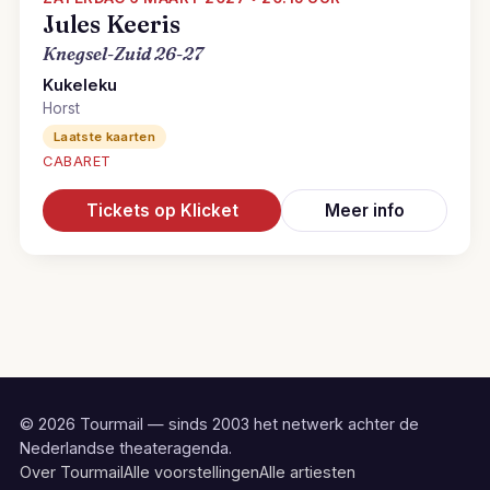
Jules Keeris
Knegsel-Zuid 26-27
Kukeleku
Horst
Laatste kaarten
CABARET
Tickets op Klicket
Meer info
© 2026 Tourmail — sinds 2003 het netwerk achter de
Nederlandse theateragenda.
Over Tourmail
Alle voorstellingen
Alle artiesten