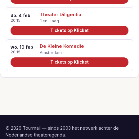
Theater Diligentia
do. 4 feb
20:15
Den Haag
Tickets op Klicket
De Kleine Komedie
wo. 10 feb
20:15
Amsterdam
Tickets op Klicket
© 2026 Tourmail — sinds 2003 het netwerk achter de
Nederlandse theateragenda.