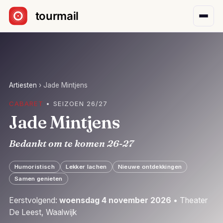
Sla navigatie over
Artiesten
›
Jade Mintjens
CABARET
• SEIZOEN 26/27
Jade Mintjens
Bedankt om te komen 26-27
Humoristisch
Lekker lachen
Nieuwe ontdekkingen
Samen genieten
Eerstvolgend:
woensdag 4 november 2026
• Theater
De Leest, Waalwijk