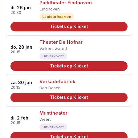
Parktheater Eindhoven
di. 26 jan
Eindhoven
20:30
Laatste kaarten
Tickets op Klicket
Theater De Hofnar
do. 28 jan
Valkenswaard
20:15
Uitverkocht
Tickets op Klicket
Verkadefabriek
za. 30 jan
20:15
Den Bosch
Tickets op Klicket
Munttheater
di. 2 feb
Weert
20:15
Uitverkocht
Tickets op Klicket