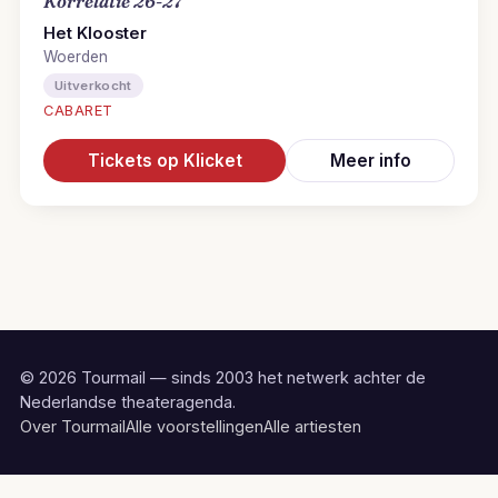
Korrelatie 26-27
Het Klooster
Woerden
Uitverkocht
CABARET
Tickets op Klicket
Meer info
© 2026 Tourmail — sinds 2003 het netwerk achter de
Nederlandse theateragenda.
Over Tourmail
Alle voorstellingen
Alle artiesten