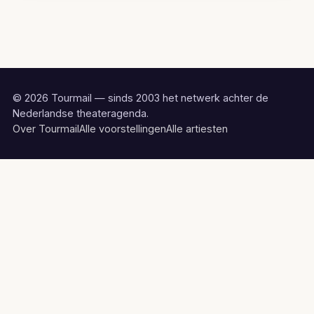
© 2026 Tourmail — sinds 2003 het netwerk achter de
Nederlandse theateragenda.
Over Tourmail
Alle voorstellingen
Alle artiesten