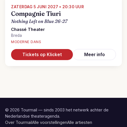
ZATERDAG 5 JUNI 2027 • 20:30 UUR
Compagnie Tiuri
Nothing Left on Blue 26-27
Chassé Theater
Breda
MODERNE DANS
Tickets op Klicket
Meer info
© 2026 Tourmail — sinds 2003 het netwerk achter de
Nederlandse theateragenda.
Over Tourmail
Alle voorstellingen
Alle artiesten