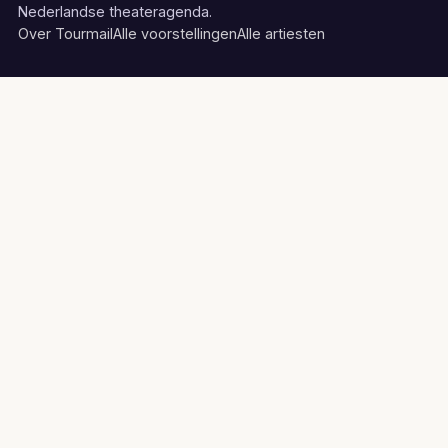
Nederlandse theateragenda.
Over Tourmail
Alle voorstellingen
Alle artiesten