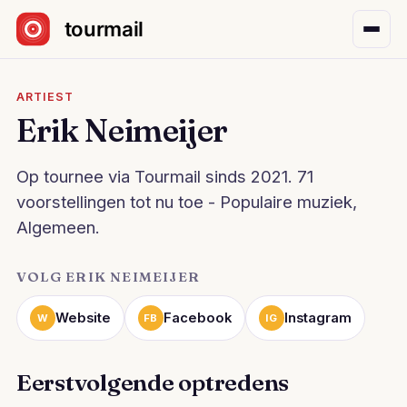
Sla navigatie over
ARTIEST
Erik Neimeijer
Op tournee via Tourmail sinds 2021. 71
voorstellingen tot nu toe - Populaire muziek,
Algemeen.
VOLG ERIK NEIMEIJER
Website
Facebook
Instagram
W
FB
IG
Eerstvolgende optredens