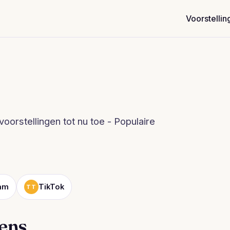
Voorstellin
oorstellingen tot nu toe - Populaire
ram
TikTok
TT
dens