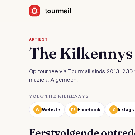
Sla navigatie over
ARTIEST
The Kilkennys
Op tournee via Tourmail sinds 2013. 230 v
muziek, Algemeen.
VOLG THE KILKENNYS
Website
Facebook
Instag
W
FB
IG
Eerstvolgende optre