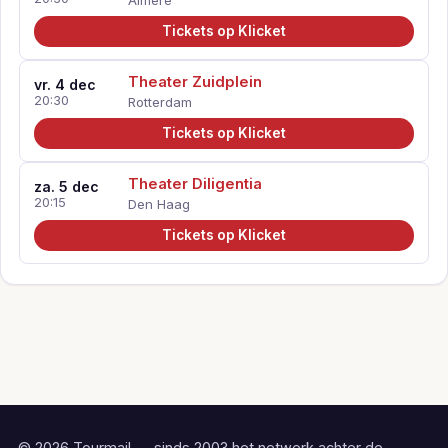
Almere
Tickets op Klicket
Theater Zuidplein
vr. 4 dec
20:30
Rotterdam
Tickets op Klicket
Theater Diligentia
za. 5 dec
20:15
Den Haag
Tickets op Klicket
© 2026 Tourmail — sinds 2003 het netwerk achter de