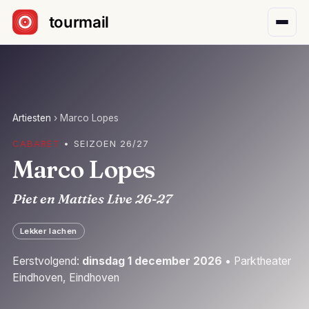
Sla navigatie over
Artiesten
›
Marco Lopes
CABARET
• SEIZOEN 26/27
Marco Lopes
Piet en Matties Live 26-27
Lekker lachen
Eerstvolgend:
dinsdag 1 december 2026
• Parktheater
Eindhoven, Eindhoven