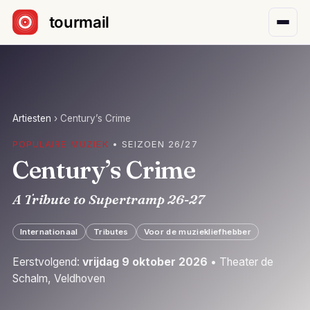
Sla navigatie over
Artiesten
›
Century’s Crime
POPULAIRE MUZIEK
• SEIZOEN 26/27
Century’s Crime
A Tribute to Supertramp 26-27
Internationaal
Tributes
Voor de muziekliefhebber
Eerstvolgend:
vrijdag 9 oktober 2026
• Theater de
Schalm, Veldhoven