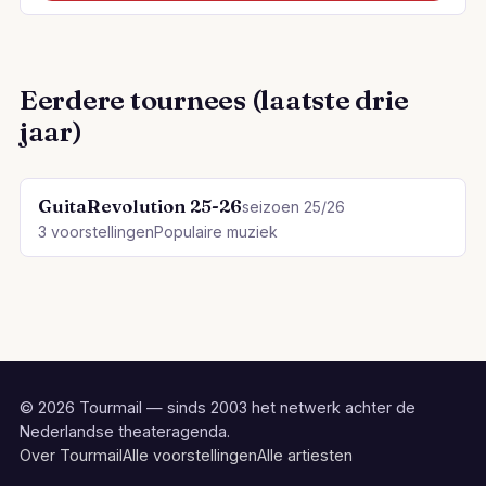
Eerdere tournees (laatste drie
jaar)
GuitaRevolution 25-26
seizoen 25/26
3 voorstellingen
Populaire muziek
© 2026 Tourmail — sinds 2003 het netwerk achter de
Nederlandse theateragenda.
Over Tourmail
Alle voorstellingen
Alle artiesten