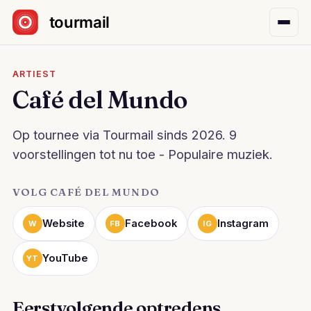
Sla navigatie over
ARTIEST
Café del Mundo
Op tournee via Tourmail sinds 2026. 9
voorstellingen tot nu toe - Populaire muziek.
VOLG CAFÉ DEL MUNDO
Website
Facebook
Instagram
W
FB
IG
YouTube
YT
Eerstvolgende optredens