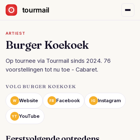
Sla navigatie over
ARTIEST
Burger Koekoek
Op tournee via Tourmail sinds 2024. 76
voorstellingen tot nu toe - Cabaret.
VOLG BURGER KOEKOEK
Website
Facebook
Instagram
W
FB
IG
YouTube
YT
Eerstvolgende optredens