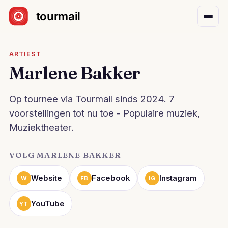
Sla navigatie over
ARTIEST
Marlene Bakker
Op tournee via Tourmail sinds 2024. 7
voorstellingen tot nu toe - Populaire muziek,
Muziektheater.
VOLG MARLENE BAKKER
Website
Facebook
Instagram
W
FB
IG
YouTube
YT