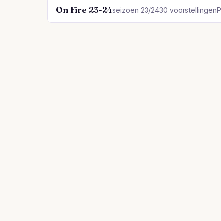
On Fire 23-24
seizoen 23/24
30 voorstellingen
P