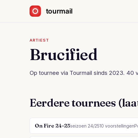
Sla navigatie over
ARTIEST
Brucified
Op tournee via Tourmail sinds 2023. 40 vo
Eerdere tournees (laat
On Fire 24-25
seizoen 24/25
10 voorstellingen
P