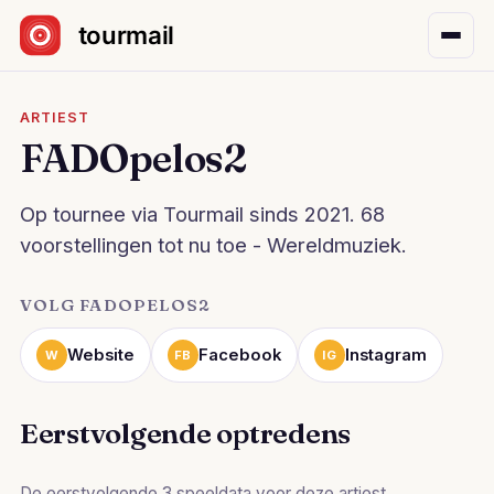
Sla navigatie over
ARTIEST
FADOpelos2
Op tournee via Tourmail sinds 2021. 68
voorstellingen tot nu toe - Wereldmuziek.
VOLG FADOPELOS2
Website
Facebook
Instagram
W
FB
IG
Eerstvolgende optredens
De eerstvolgende 3 speeldata voor deze artiest.