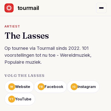
Sla navigatie over
ARTIEST
The Lasses
Op tournee via Tourmail sinds 2022. 101
voorstellingen tot nu toe - Wereldmuziek,
Populaire muziek.
VOLG THE LASSES
Website
Facebook
Instagram
W
FB
IG
YouTube
YT