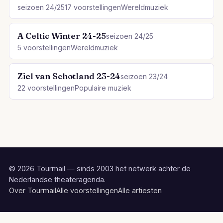
seizoen 24/25
17 voorstellingen
Wereldmuziek
A Celtic Winter 24-25
seizoen 24/25
5 voorstellingen
Wereldmuziek
Ziel van Schotland 23-24
seizoen 23/24
22 voorstellingen
Populaire muziek
© 2026 Tourmail — sinds 2003 het netwerk achter de
Nederlandse theateragenda.
Over Tourmail
Alle voorstellingen
Alle artiesten